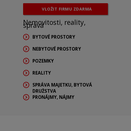
VLOŽIT FIRMU ZDARMA
Nemovitosti, reality,
správa
BYTOVÉ PROSTORY
NEBYTOVÉ PROSTORY
POZEMKY
REALITY
SPRÁVA MAJETKU, BYTOVÁ
DRUŽSTVA
PRONÁJMY, NÁJMY