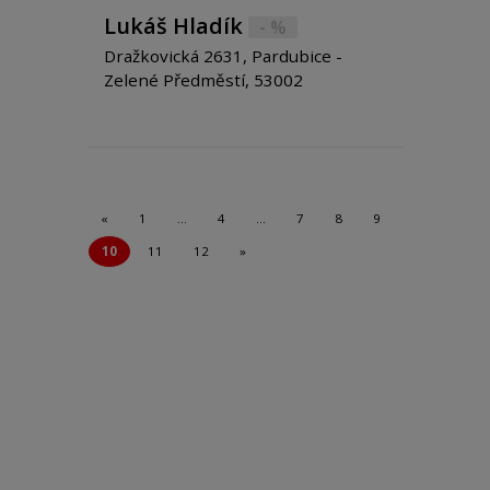
Lukáš Hladík
- %
Dražkovická 2631, Pardubice -
Zelené Předměstí, 53002
«
1
…
4
…
7
8
9
10
11
12
»