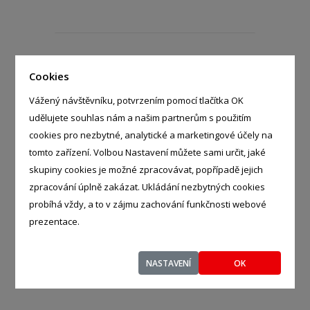
Cookies
Lumír Potůček
- %
26, Kosova Hora - Kosova Hora,
Vážený návštěvníku, potvrzením pomocí tlačítka OK
26291
udělujete souhlas nám a našim partnerům s použitím
cookies pro nezbytné, analytické a marketingové účely na
tomto zařízení. Volbou Nastavení můžete sami určit, jaké
skupiny cookies je možné zpracovávat, popřípadě jejich
zpracování úplně zakázat. Ukládání nezbytných cookies
Klára Šomošköi
- %
probíhá vždy, a to v zájmu zachování funkčnosti webové
Rovná 357/1, Praha - Satalice,
prezentace.
19015
NASTAVENÍ
OK