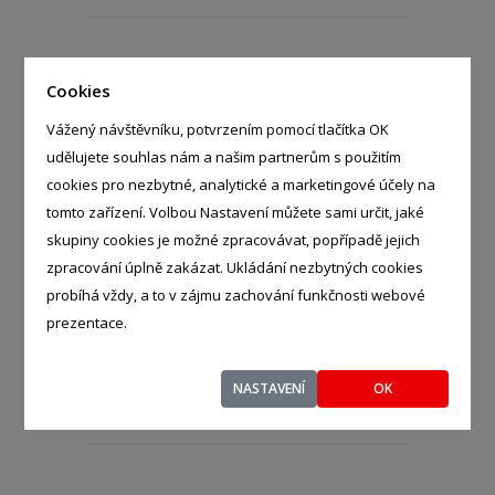
Městys Panenský Týnec
Cookies
- %
Vážený návštěvníku, potvrzením pomocí tlačítka OK
10, Panenský Týnec - Panenský
udělujete souhlas nám a našim partnerům s použitím
Týne, 43905
cookies pro nezbytné, analytické a marketingové účely na
tomto zařízení. Volbou Nastavení můžete sami určit, jaké
skupiny cookies je možné zpracovávat, popřípadě jejich
zpracování úplně zakázat. Ukládání nezbytných cookies
probíhá vždy, a to v zájmu zachování funkčnosti webové
Obec Hvězdonice
- %
prezentace.
56, Hvězdonice - Hvězdonice,
25724
NASTAVENÍ
OK