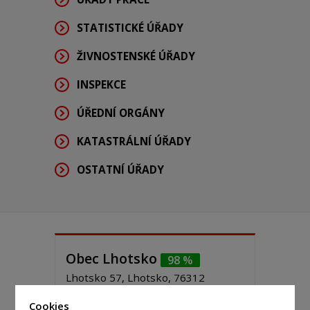
STATISTICKÉ ÚŘADY
ŽIVNOSTENSKÉ ÚŘADY
INSPEKCE
ÚŘEDNÍ ORGÁNY
KATASTRÁLNÍ ÚŘADY
OSTATNÍ ÚŘADY
Obec Lhotsko
98 %
Lhotsko 57, Lhotsko, 76312
Obec patří mezi ty nejmenší. Nachází
Cookies
se tři kilometry od Vizovic. Rozloha