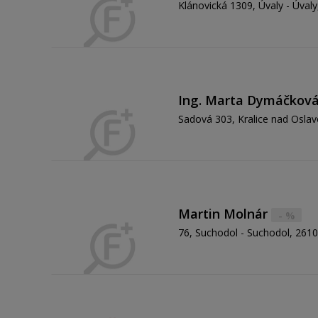
Klánovická 1309, Úvaly - Úval
Ing. Marta Dymáčkov
Sadová 303, Kralice nad Oslavo
Martin Molnár
- %
76, Suchodol - Suchodol, 261