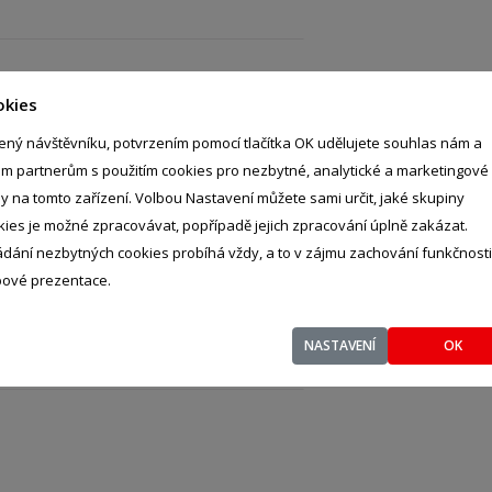
okies
- %
ený návštěvníku, potvrzením pomocí tlačítka OK udělujete souhlas nám a
tice, 39843
im partnerům s použitím cookies pro nezbytné, analytické a marketingové
ly na tomto zařízení. Volbou Nastavení můžete sami určit, jaké skupiny
kies je možné zpracovávat, popřípadě jejich zpracování úplně zakázat.
ádání nezbytných cookies probíhá vždy, a to v zájmu zachování funkčnosti
ové prezentace.
- %
 Luhačovice, 76326
NASTAVENÍ
OK