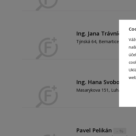
Co
Ing. Jana Trávníčková
Váž
Týnská 64, Bernartice - Bernar
naš
úče
coo
Ukl
web
Ing. Hana Svobodová
Masarykova 151, Luhačovice -
Pavel Pelikán
- %