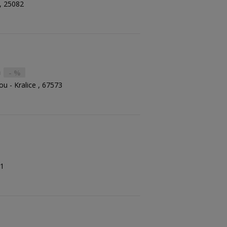
y, 25082
á
- %
u - Kralice , 67573
01