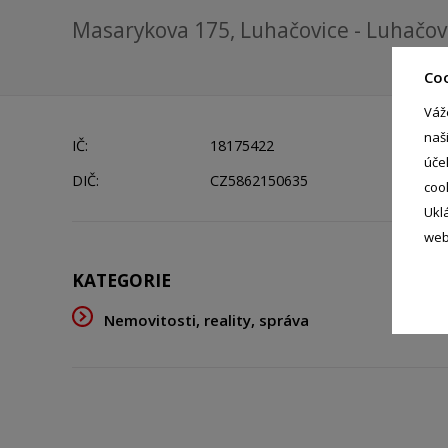
Masarykova 175, Luhačovice - Luhačov
Co
Váž
naš
IČ:
18175422
úče
DIČ:
CZ5862150635
coo
Ukl
web
KATEGORIE
Nemovitosti, reality, správa