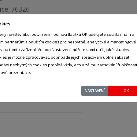
ice, 76326
okies
ený návštěvníku, potvrzením pomocí tlačítka OK udělujete souhlas nám a
im partnerům s použitím cookies pro nezbytné, analytické a marketingové
ly na tomto zařízení. Volbou Nastavení můžete sami určit, jaké skupiny
kies je možné zpracovávat, popřípadě jejich zpracování úplně zakázat.
ádání nezbytných cookies probíhá vždy, a to v zájmu zachování funkčnosti
ové prezentace.
NASTAVENÍ
OK