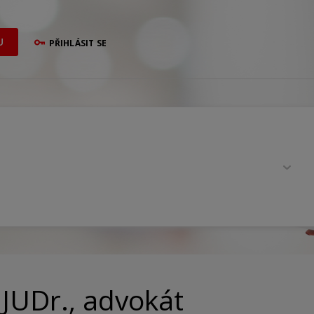
U
PŘIHLÁSIT SE
JUDr., advokát