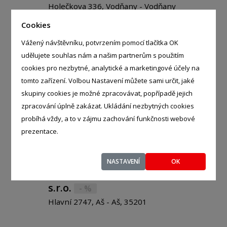
Holečkova 336, Vodňany - Vodňany
II, 38901
Cookies
Vážený návštěvníku, potvrzením pomocí tlačítka OK
udělujete souhlas nám a našim partnerům s použitím
cookies pro nezbytné, analytické a marketingové účely na
Tereza Kameníková
tomto zařízení. Volbou Nastavení můžete sami určit, jaké
- %
skupiny cookies je možné zpracovávat, popřípadě jejich
Třída 9. května 35, Dačice - Dačice
zpracování úplně zakázat. Ukládání nezbytných cookies
V, 38001
probíhá vždy, a to v zájmu zachování funkčnosti webové
prezentace.
NASTAVENÍ
OK
Ašská cestovní agentura
s.r.o.
- %
Hlavní 2747, Aš - Aš, 35201