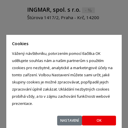
INGMAR, spol. s r.o.
- %
Štúrova 1417/2, Praha - Krč, 14200
Cookies
LONZA BIOTEC s.r.o.
Vážený návštěvníku, potvrzením pomocí tlačítka OK
- %
udělujete souhlas nám a našim partnerům s použitím
Okružní 134, Kouřim - Kouřim,
cookies pro nezbytné, analytické a marketingové účely na
28161
tomto zařízení. Volbou Nastavení můžete sami určit, jaké
skupiny cookies je možné zpracovávat, popřípadě jejich
zpracování úplně zakázat. Ukládání nezbytných cookies
probíhá vždy, a to v zájmu zachování funkčnosti webové
prezentace.
CHEMAP AGRO s.r.o.
- %
475, Dašice - Dašice, 53303
NASTAVENÍ
OK