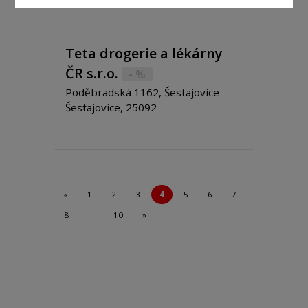
Teta drogerie a lékárny
ČR s.r.o.
- %
Poděbradská 1162, Šestajovice -
Šestajovice, 25092
«
1
2
3
4
5
6
7
8
…
10
»