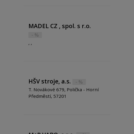
MADEL CZ , spol. s r.o.
- %
, ,
HŠV stroje, a.s.
- %
T. Novákové 679, Polička - Horní
Předměstí, 57201