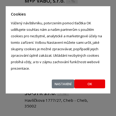
M+P VABO, s.r.o.
- %
Pivovarnická 1435/9, Praha - Libeň,
18000
Cookies
Vážený návštěvníku, potvrzením pomocí tlačítka OK
udělujete souhlas nám a našim partnerům s použitím
cookies pro nezbytné, analytické a marketingové účely na
tomto zařízení. Volbou Nastavení můžete sami určit, jaké
SBD, spol. s r.o.
- %
skupiny cookies je možné zpracovávat, popřípadě jejich
U Elektrárny 3030/1, Hodonín -
zpracování úplně zakázat. Ukládání nezbytných cookies
Hodonín, 69501
probíhá vždy, a to v zájmu zachování funkčnosti webové
prezentace.
NASTAVENÍ
OK
ŠU-STR s.r.o.
- %
Havlíčkova 1777/27, Cheb - Cheb,
35002