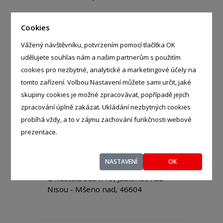
Cookies
Vážený návštěvníku, potvrzením pomocí tlačítka OK
udělujete souhlas nám a našim partnerům s použitím
md-p.s.materialy s.r.o.
cookies pro nezbytné, analytické a marketingové účely na
- %
tomto zařízení. Volbou Nastavení můžete sami určit, jaké
Hurbanova 2052/25, Praha - Krč,
skupiny cookies je možné zpracovávat, popřípadě jejich
14200
zpracování úplně zakázat. Ukládání nezbytných cookies
probíhá vždy, a to v zájmu zachování funkčnosti webové
prezentace.
NASTAVENÍ
OK
Miloslav Drbohlav
- %
U Kostela 3831/13, Jablonec nad
Nisou - Mšeno nad, 46604