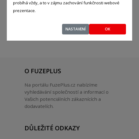
KATEGORIE
probíhá vždy, a to v zájmu zachování funkčnosti webové
prezentace.
Zahrada
NASTAVENÍ
OK
O FUZEPLUS
Na portálu FuzePlus.cz nabízíme
vyhledávání společností a informací o
Vašich potenciálních zákaznících a
dodavatelích.
DŮLEŽITÉ ODKAZY