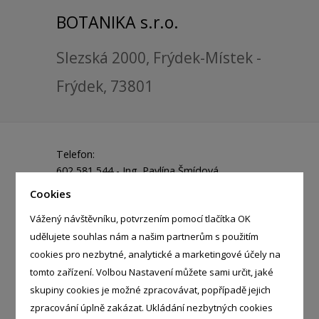
BOTANIKA s.r.o.
Slezská 2000, Frýdek-Místek -
Frýdek, 73801
Telefon:
602 581 544 - Ing. Pavlína Šmídová
724 796 339
Cookies
E-mail:
botanika@ikebana.cz
Vážený návštěvníku, potvrzením pomocí tlačítka OK
udělujete souhlas nám a našim partnerům s použitím
IČ:
26267900
cookies pro nezbytné, analytické a marketingové účely na
DIČ:
CZ26267900
tomto zařízení. Volbou Nastavení můžete sami určit, jaké
skupiny cookies je možné zpracovávat, popřípadě jejich
zpracování úplně zakázat. Ukládání nezbytných cookies