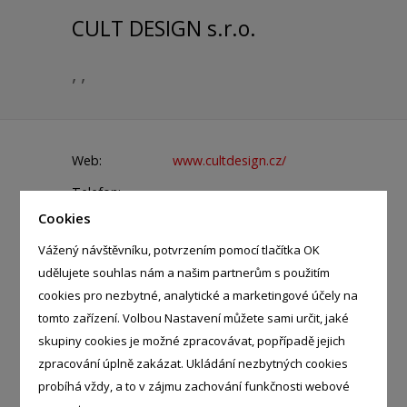
CULT DESIGN s.r.o.
, ,
Web:
www.cultdesign.cz/
Telefon:
603 480 240 - Ladislav Theisz
Cookies
E-mail:
cult@cultdesign.cz
Vážený návštěvníku, potvrzením pomocí tlačítka OK
udělujete souhlas nám a našim partnerům s použitím
IČ:
60467258
cookies pro nezbytné, analytické a marketingové účely na
tomto zařízení. Volbou Nastavení můžete sami určit, jaké
skupiny cookies je možné zpracovávat, popřípadě jejich
KATEGORIE
zpracování úplně zakázat. Ukládání nezbytných cookies
probíhá vždy, a to v zájmu zachování funkčnosti webové
Interiér, exteriér domu