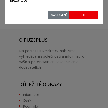
prezentace.
NASTAVENÍ
OK
O FUZEPLUS
Na portálu FuzePlus.cz nabízíme
vyhledávání společností a informací o
Vašich potenciálních zákaznících a
dodavatelích.
DŮLEŽITÉ ODKAZY
Informace
Ceník
Podmínky