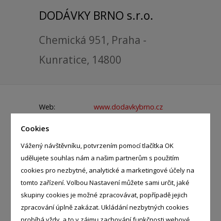
DODÁVKY BRNO s.r.o.
Chemická 951, Praha -
Kunratice, 14800
Web:
www.dodavkybrno.cz
Telefon:
Cookies
778 470 090 - Antonín Sedláček
Vážený návštěvníku, potvrzením pomocí tlačítka OK
E-mail:
info@dodavkybrno.cz
udělujete souhlas nám a našim partnerům s použitím
IČ:
02772833
cookies pro nezbytné, analytické a marketingové účely na
tomto zařízení. Volbou Nastavení můžete sami určit, jaké
skupiny cookies je možné zpracovávat, popřípadě jejich
zpracování úplně zakázat. Ukládání nezbytných cookies
KATEGORIE
probíhá vždy, a to v zájmu zachování funkčnosti webové