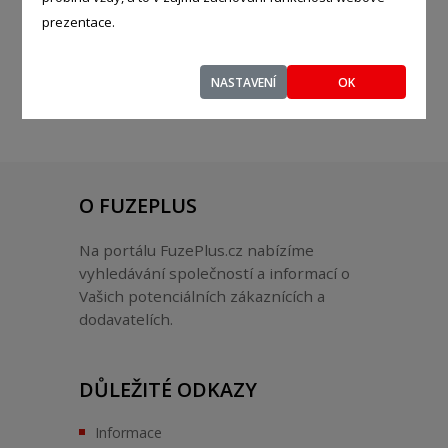
Auto - moto
prezentace.
NASTAVENÍ
OK
O FUZEPLUS
Na portálu FuzePlus.cz nabízíme
vyhledávání společností a informací o
Vašich potenciálních zákaznících a
dodavatelích.
DŮLEŽITÉ ODKAZY
Informace