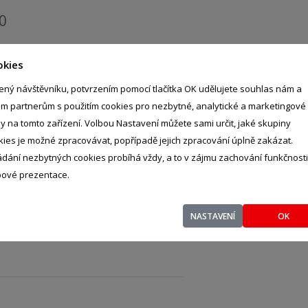
0
okies
ený návštěvníku, potvrzením pomocí tlačítka OK udělujete souhlas nám a
im partnerům s použitím cookies pro nezbytné, analytické a marketingové
ly na tomto zařízení. Volbou Nastavení můžete sami určit, jaké skupiny
kies je možné zpracovávat, popřípadě jejich zpracování úplně zakázat.
ádání nezbytných cookies probíhá vždy, a to v zájmu zachování funkčnosti
ové prezentace.
NASTAVENÍ
OK