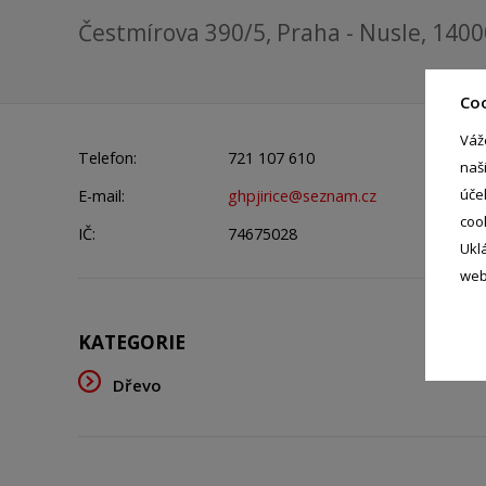
Čestmírova 390/5, Praha - Nusle, 1400
Co
Váž
Telefon:
721 107 610
naš
úče
E-mail:
ghpjirice@seznam.cz
coo
IČ:
74675028
Ukl
web
KATEGORIE
Dřevo