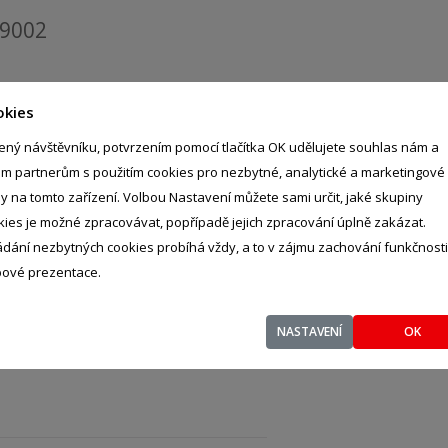
39002
okies
ený návštěvníku, potvrzením pomocí tlačítka OK udělujete souhlas nám a
im partnerům s použitím cookies pro nezbytné, analytické a marketingové
ly na tomto zařízení. Volbou Nastavení můžete sami určit, jaké skupiny
kies je možné zpracovávat, popřípadě jejich zpracování úplně zakázat.
ádání nezbytných cookies probíhá vždy, a to v zájmu zachování funkčnosti
ové prezentace.
NASTAVENÍ
OK