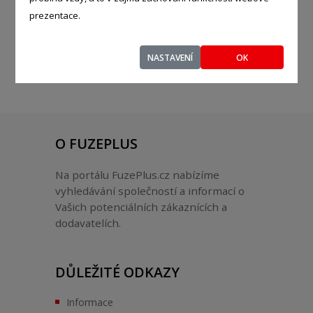
Auto - moto
prezentace.
NASTAVENÍ
OK
O FUZEPLUS
Na portálu FuzePlus.cz nabízíme
vyhledávání společností a informací o
Vašich potenciálních zákaznících a
dodavatelích.
DŮLEŽITÉ ODKAZY
Informace