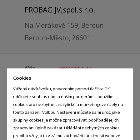
PROBAG JV,spol.s r.o.
Na Morákově 159, Beroun -
Beroun-Město, 26601
Web:
www.probag.cz
Cookies
Telefon:
311 625 978
Vážený návštěvníku, potvrzením pomocí tlačítka OK
E-mail:
pneu@seznam.cz
udělujete souhlas nám a našim partnerům s použitím
IČ:
46351434
cookies pro nezbytné, analytické a marketingové účely na
tomto zařízení. Volbou Nastavení můžete sami určit, jaké
skupiny cookies je možné zpracovávat, popřípadě jejich
KATEGORIE
zpracování úplně zakázat. Ukládání nezbytných cookies
probíhá vždy, a to v zájmu zachování funkčnosti webové
Auto - moto