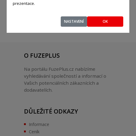
prezentace.
NASTAVENÍ
OK
O FUZEPLUS
Na portálu FuzePlus.cz nabízíme
vyhledávání společností a informací o
Vašich potenciálních zákaznících a
dodavatelích.
DŮLEŽITÉ ODKAZY
Informace
Ceník