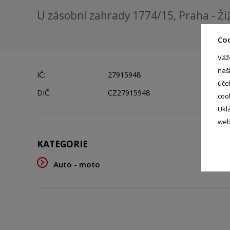
U zásobní zahrady 1774/15, Praha - Ži
Co
Váž
naš
IČ:
27915948
úče
DIČ:
CZ27915948
coo
Ukl
web
KATEGORIE
Auto - moto