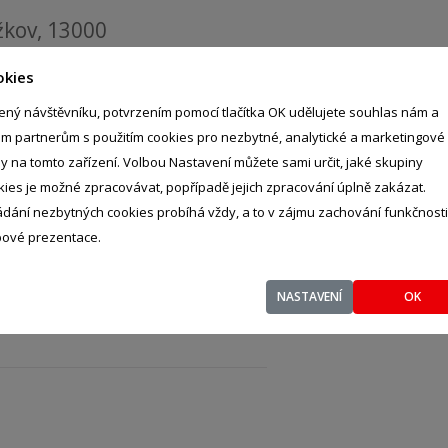
žkov, 13000
okies
ený návštěvníku, potvrzením pomocí tlačítka OK udělujete souhlas nám a
im partnerům s použitím cookies pro nezbytné, analytické a marketingové
ly na tomto zařízení. Volbou Nastavení můžete sami určit, jaké skupiny
kies je možné zpracovávat, popřípadě jejich zpracování úplně zakázat.
ádání nezbytných cookies probíhá vždy, a to v zájmu zachování funkčnosti
ové prezentace.
NASTAVENÍ
OK