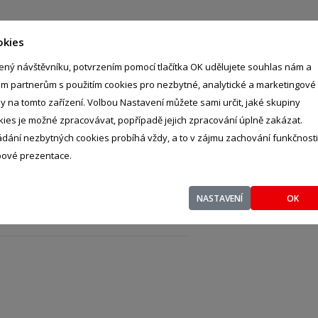
okies
ený návštěvníku, potvrzením pomocí tlačítka OK udělujete souhlas nám a
im partnerům s použitím cookies pro nezbytné, analytické a marketingové
ly na tomto zařízení. Volbou Nastavení můžete sami určit, jaké skupiny
kies je možné zpracovávat, popřípadě jejich zpracování úplně zakázat.
ádání nezbytných cookies probíhá vždy, a to v zájmu zachování funkčnosti
ové prezentace.
NASTAVENÍ
OK