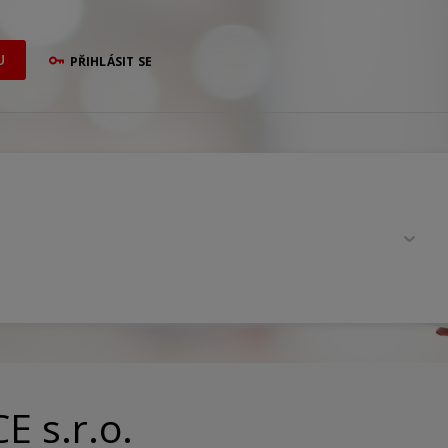
U
PŘIHLÁSIT SE
 s.r.o.