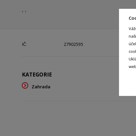
, ,
Co
Váž
naš
úče
IČ:
27902595
coo
Ukl
web
KATEGORIE
Zahrada