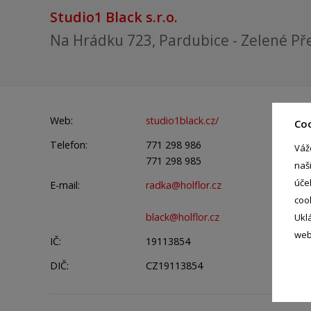
Studio1 Black s.r.o.
Na Hrádku 723, Pardubice - Zelené Př
Web:
studio1black.cz/
Co
Telefon:
771 298 986
Váž
771 298 985
naš
úče
E-mail:
radka@holflor.cz
coo
black@holflor.cz
Ukl
web
IČ:
19113854
DIČ:
CZ19113854