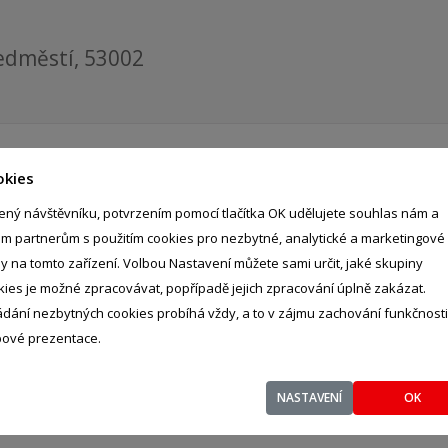
edměstí, 53002
okies
ený návštěvníku, potvrzením pomocí tlačítka OK udělujete souhlas nám a
im partnerům s použitím cookies pro nezbytné, analytické a marketingové
ly na tomto zařízení. Volbou Nastavení můžete sami určit, jaké skupiny
kies je možné zpracovávat, popřípadě jejich zpracování úplně zakázat.
ádání nezbytných cookies probíhá vždy, a to v zájmu zachování funkčnosti
ové prezentace.
NASTAVENÍ
OK