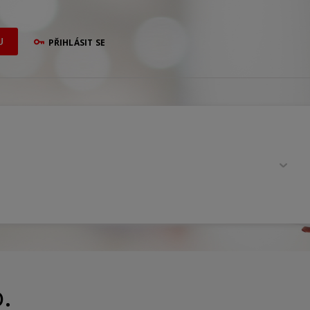
U
PŘIHLÁSIT SE
.