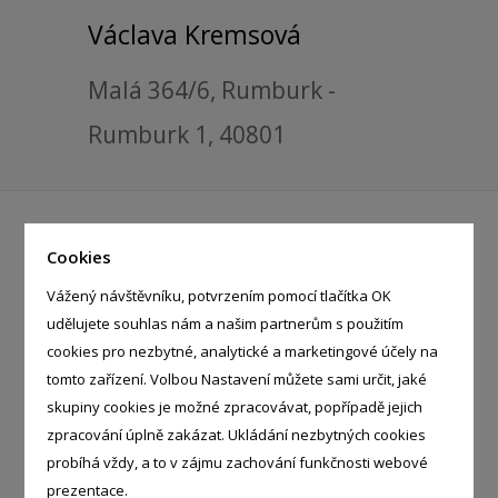
Václava Kremsová
Malá 364/6, Rumburk -
Rumburk 1, 40801
Telefon:
723 299 909 - květinářství
Cookies
IČ:
66103550
Vážený návštěvníku, potvrzením pomocí tlačítka OK
DIČ:
CZ6453082317
udělujete souhlas nám a našim partnerům s použitím
cookies pro nezbytné, analytické a marketingové účely na
tomto zařízení. Volbou Nastavení můžete sami určit, jaké
skupiny cookies je možné zpracovávat, popřípadě jejich
KATEGORIE
zpracování úplně zakázat. Ukládání nezbytných cookies
Zahrada
probíhá vždy, a to v zájmu zachování funkčnosti webové
prezentace.