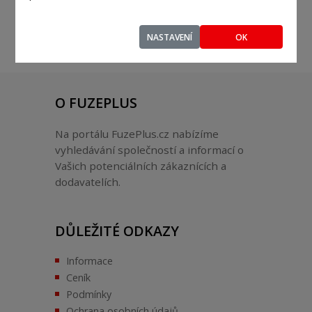
NASTAVENÍ
OK
O FUZEPLUS
Na portálu FuzePlus.cz nabízíme
vyhledávání společností a informací o
Vašich potenciálních zákaznících a
dodavatelích.
DŮLEŽITÉ ODKAZY
Informace
Ceník
Podmínky
Ochrana osobních údajů