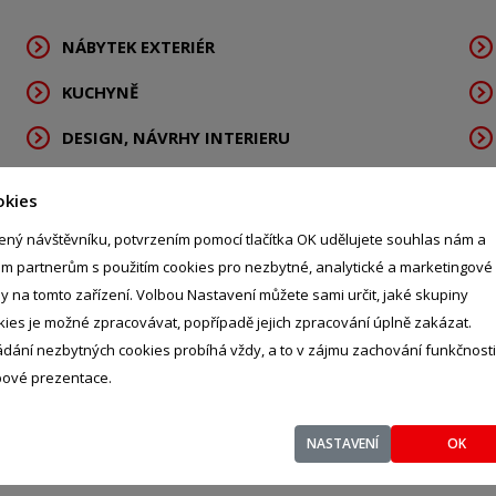
NÁBYTEK EXTERIÉR
KUCHYNĚ
DESIGN, NÁVRHY INTERIERU
KOBERCE
okies
ený návštěvníku, potvrzením pomocí tlačítka OK udělujete souhlas nám a
im partnerům s použitím cookies pro nezbytné, analytické a marketingové
ly na tomto zařízení. Volbou Nastavení můžete sami určit, jaké skupiny
kies je možné zpracovávat, popřípadě jejich zpracování úplně zakázat.
ádání nezbytných cookies probíhá vždy, a to v zájmu zachování funkčnosti
ové prezentace.
NASTAVENÍ
OK