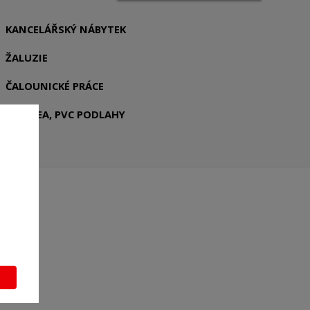
KANCELÁŘSKÝ NÁBYTEK
ŽALUZIE
ČALOUNICKÉ PRÁCE
LINOLEA, PVC PODLAHY