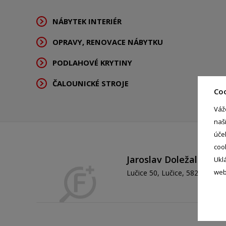
NÁBYTEK INTERIÉR
OPRAVY, RENOVACE NÁBYTKU
PODLAHOVÉ KRYTINY
ČALOUNICKÉ STROJE
Co
Váž
naš
úče
coo
Jaroslav Doležal
Ukl
- %
web
Lučice 50, Lučice, 58235