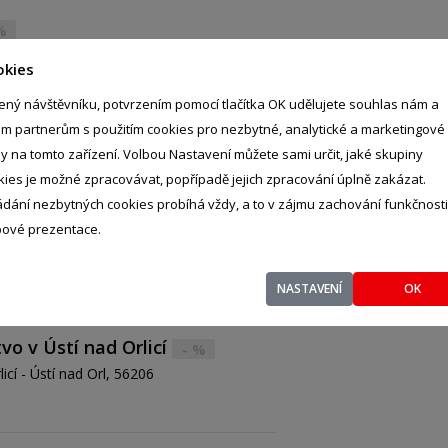
%
 Zlín, 76001
okies
ený návštěvníku, potvrzením pomocí tlačítka OK udělujete souhlas nám a
im partnerům s použitím cookies pro nezbytné, analytické a marketingové
ly na tomto zařízení. Volbou Nastavení můžete sami určit, jaké skupiny
kies je možné zpracovávat, popřípadě jejich zpracování úplně zakázat.
ádání nezbytných cookies probíhá vždy, a to v zájmu zachování funkčnosti
ové prezentace.
NASTAVENÍ
OK
vo v Ústí nad Orlicí
- %
icí - Ústí nad Orl, 56206