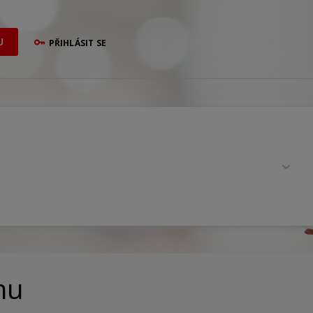
U
PŘIHLÁSIT SE
mu