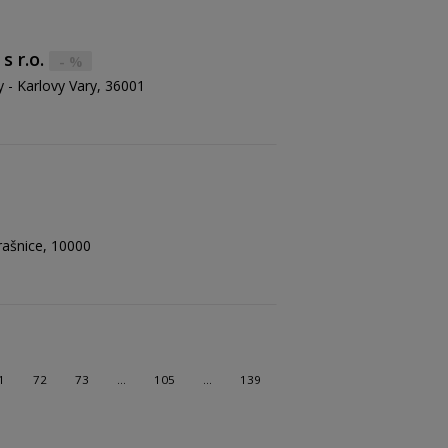
s r.o.
- %
 - Karlovy Vary, 36001
rašnice, 10000
1
72
73
…
105
…
139