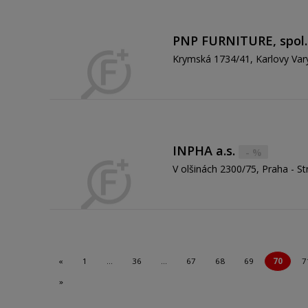
PNP FURNITURE, spol. 
Krymská 1734/41, Karlovy Vary
INPHA a.s.
- %
V olšinách 2300/75, Praha - St
«
1
…
36
…
67
68
69
70
7
»