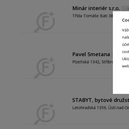
Minár interiér s.r.o.
- 
Třída Tomáše Bati 3890, Zlín -
Co
Váž
naš
úče
coo
Pavel Smetana
- %
Ukl
Plzeňská 1342, Stříbro, 34901
web
STABYT, bytové družst
Letohradská 1359, Ústí nad Orl