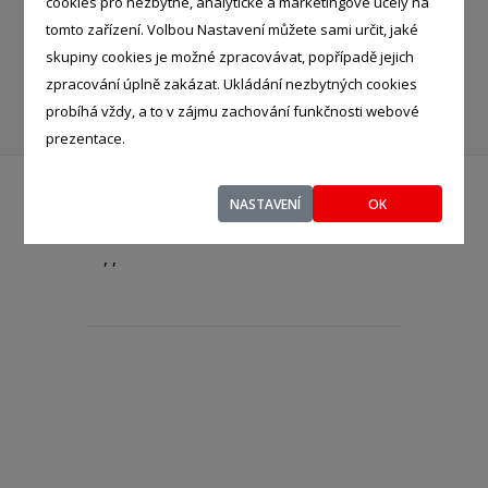
cookies pro nezbytné, analytické a marketingové účely na
tomto zařízení. Volbou Nastavení můžete sami určit, jaké
KNIHOVNY
skupiny cookies je možné zpracovávat, popřípadě jejich
zpracování úplně zakázat. Ukládání nezbytných cookies
ZÁBAVNÍ PYROTECHNIKA
probíhá vždy, a to v zájmu zachování funkčnosti webové
prezentace.
NASTAVENÍ
OK
NAVRÁTIL HYNEK
- %
, ,