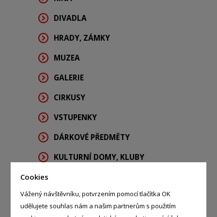
DIVADLA
HRADY, ZÁMKY
MUZEA
GALERIE
CIRKUSY
VSTUPENKY
DÁRKOVÉ PŘEDMĚTY
KULTURNÍ DOMY, KLUBY
RYBÁŘSKÉ POTŘEBY
Cookies
Vážený návštěvníku, potvrzením pomocí tlačítka OK
ZBRANĚ
udělujete souhlas nám a našim partnerům s použitím
ZOO