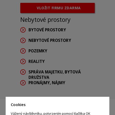
VLOŽIT FIRMU ZDARMA
Nebytové prostory
BYTOVÉ PROSTORY
NEBYTOVÉ PROSTORY
POZEMKY
REALITY
SPRÁVA MAJETKU, BYTOVÁ
DRUŽSTVA
PRONÁJMY, NÁJMY
Cookies
Vážený návštěvníku, potvrzením pomocí tlačítka OK