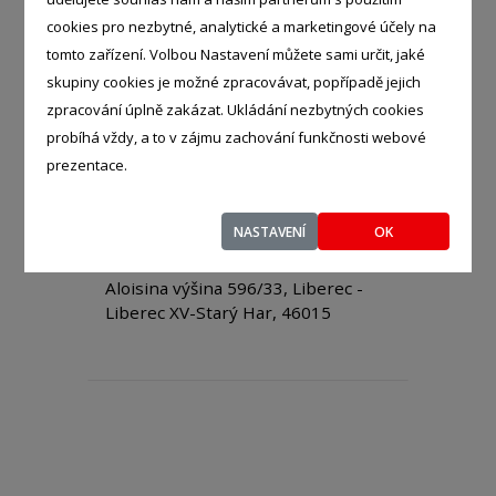
cookies pro nezbytné, analytické a marketingové účely na
tomto zařízení. Volbou Nastavení můžete sami určit, jaké
Michael Konečný
- %
skupiny cookies je možné zpracovávat, popřípadě jejich
Táborská 131, Kobylnice -
zpracování úplně zakázat. Ukládání nezbytných cookies
Kobylnice, 66451
probíhá vždy, a to v zájmu zachování funkčnosti webové
prezentace.
NASTAVENÍ
OK
Olga Horáčková
- %
Aloisina výšina 596/33, Liberec -
Liberec XV-Starý Har, 46015