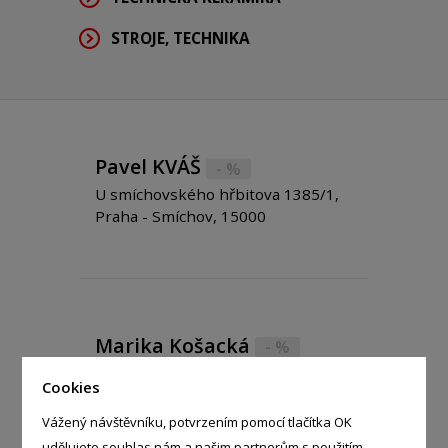
STROJE, TECHNIKA
Pavel KVÁŠ
- %
U smíchovského hřbitova 1385/1,
Praha - Smíchov, 15000
Marika Košacká
- %
188, Blížejov - Blížejov, 34545
Cookies
Vážený návštěvníku, potvrzením pomocí tlačítka OK
udělujete souhlas nám a našim partnerům s použitím