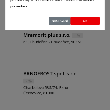
Krásné Březno, 40007
prezentace.
NASTAVENÍ
OK
Mramorit plus s.r.o.
- %
63, Chudeřice - Chudeřice, 50351
BRNOFROST spol. s r.o.
- %
Charbulova 535/74, Brno -
Černovice, 61800