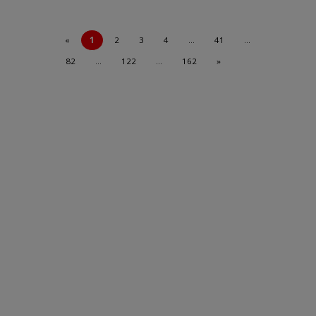
«
1
2
3
4
…
41
…
82
…
122
…
162
»