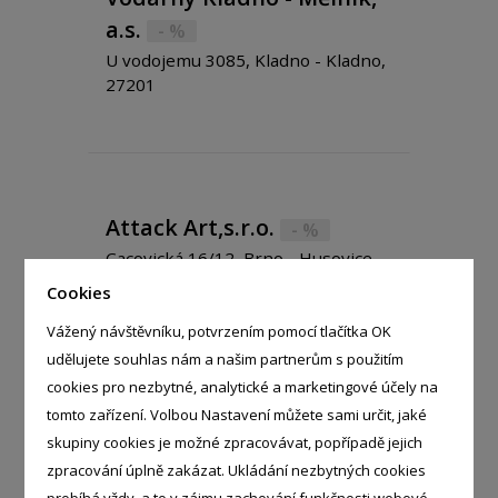
a.s.
- %
U vodojemu 3085, Kladno - Kladno,
27201
Attack Art,s.r.o.
- %
Cacovická 16/12, Brno - Husovice,
61400
Cookies
Vážený návštěvníku, potvrzením pomocí tlačítka OK
udělujete souhlas nám a našim partnerům s použitím
cookies pro nezbytné, analytické a marketingové účely na
tomto zařízení. Volbou Nastavení můžete sami určit, jaké
FK - ARMATURY TRADE CZ,
skupiny cookies je možné zpracovávat, popřípadě jejich
s.r.o.
- %
zpracování úplně zakázat. Ukládání nezbytných cookies
Na Náspu 834/66, Ústí nad Labem -
probíhá vždy, a to v zájmu zachování funkčnosti webové