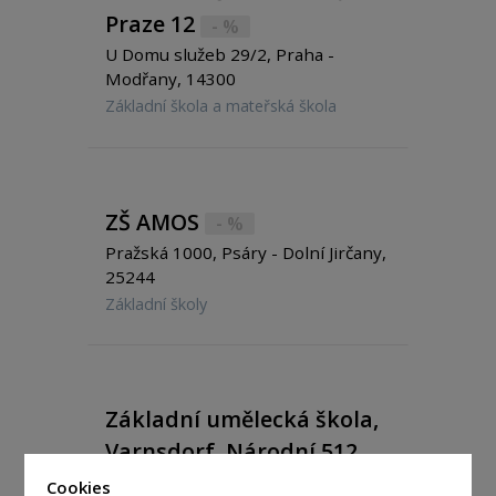
Praze 12
- %
U Domu služeb 29/2, Praha -
Modřany, 14300
Základní škola a mateřská škola
ZŠ AMOS
- %
Pražská 1000, Psáry - Dolní Jirčany,
25244
Základní školy
Základní umělecká škola,
Varnsdorf, Národní 512,
příspěvková organizace
Cookies