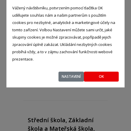
- %
Vážený návštěvníku, potvrzením pomocí tlačítka OK
Národní 512, Varnsdorf, 40747
udělujete souhlas nám a našim partnerům s použitím
cookies pro nezbytné, analytické a marketingové účely na
tomto zařízení. Volbou Nastavení můžete sami určit, jaké
skupiny cookies je možné zpracovávat, popřípadě jejich
zpracování úplně zakázat. Ukládání nezbytných cookies
Svobodná chebská škola,
probíhá vždy, a to v zájmu zachování funkčnosti webové
základní škola a
prezentace.
gymnázium s.r.o.
- %
Jánské náměstí 256/15, Cheb -
NASTAVENÍ
OK
Cheb, 35002
Střední škola, Základní
škola a Mateřská škola,