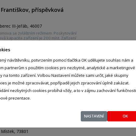
 Františkov, příspěvková
berec III-Jeřáb, 46007
omova se zvláštním režimem. Poskytování
á kapacita zařízení je 200 míst. Zařízení
avárna, kadeřnictví, rehabilitace, knihovna,
ečenských akcí, tématických dílen, výletů.
okies
ený návštěvníku, potvrzením pomocí tlačítka OK udělujete souhlas nám a
.
- %
im partnerům s použitím cookies pro nezbytné, analytické a marketingové
ly na tomto zařízení. Volbou Nastavení můžete sami určit, jaké skupiny
kies je možné zpracovávat, popřípadě jejich zpracování úplně zakázat.
ádání nezbytných cookies probíhá vždy, a to v zájmu zachování funkčnosti
ové prezentace.
dek-Místek, příspěvková
NASTAVENÍ
OK
- Místek, 73801