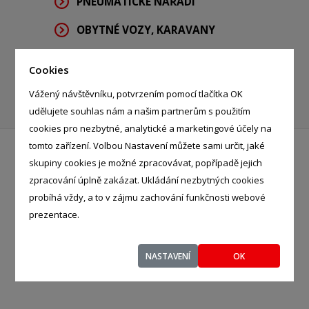
PNEUMATICKÉ NÁŘADÍ
OBYTNÉ VOZY, KARAVANY
AUTOSALONY
Cookies
OSOBNÍ AUTOMOBILY
Vážený návštěvníku, potvrzením pomocí tlačítka OK
udělujete souhlas nám a našim partnerům s použitím
cookies pro nezbytné, analytické a marketingové účely na
tomto zařízení. Volbou Nastavení můžete sami určit, jaké
skupiny cookies je možné zpracovávat, popřípadě jejich
AUTOSKLO K + M spol. s r.
zpracování úplně zakázat. Ukládání nezbytných cookies
o.
- %
probíhá vždy, a to v zájmu zachování funkčnosti webové
Prostřední 2792/1, České
prezentace.
Budějovice - České Buděj, 37004
NASTAVENÍ
OK