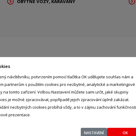
OBYTNÉ VOZY, KARAVANY
okies
ice, 51401
ený návštěvníku, potvrzením pomocí tlačítka OK udělujete souhlas nám a
im partnerům s použitím cookies pro nezbytné, analytické a marketingové
ly na tomto zařízení. Volbou Nastavení můžete sami určit, jaké skupiny
kies je možné zpracovávat, popřípadě jejich zpracování úplně zakázat.
ádání nezbytných cookies probíhá vždy, a to v zájmu zachování funkčnosti
ové prezentace.
NASTAVENÍ
OK