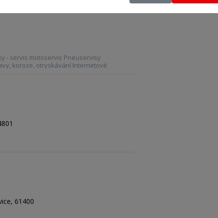
lky - servis motoservis Pneuservisy
vy, koroze, otryskávání Internetové
74801
vice, 61400