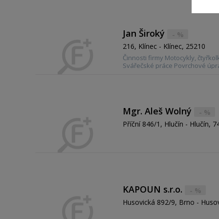
Jan Široký
- %
216, Klínec - Klínec, 25210
Činnosti firmy Motocykly, čtyřko
Svářečské práce Povrchové úpra
obchody, e-shopy
Mgr. Aleš Wolný
- %
Příční 846/1, Hlučín - Hlučín, 
KAPOUN s.r.o.
- %
Husovická 892/9, Brno - Huso