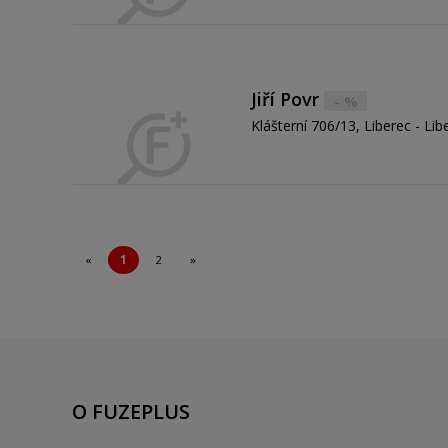
Jiří Povr
- %
Klášterní 706/13, Liberec - Li
«
1
2
»
O FUZEPLUS