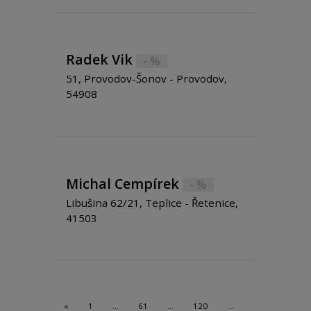
Radek Vik
- %
51, Provodov-Šonov - Provodov,
54908
Michal Cempírek
- %
Libušina 62/21, Teplice - Řetenice,
41503
«
1
…
61
…
120
…