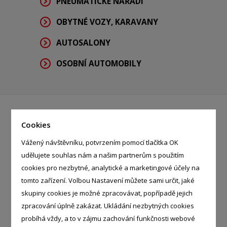
PNEUMATICKÉ NÁŘADÍ
OBYTNÉ VOZY, KARAVANY
AUTOSALONY
OSOBNÍ AUTOMOBILY
Cookies
Martin Papp
- %
Neradice 2276, Uherský Brod -
Vážený návštěvníku, potvrzením pomocí tlačítka OK
Uherský Brod, 68801
udělujete souhlas nám a našim partnerům s použitím
cookies pro nezbytné, analytické a marketingové účely na
tomto zařízení. Volbou Nastavení můžete sami určit, jaké
skupiny cookies je možné zpracovávat, popřípadě jejich
zpracování úplně zakázat. Ukládání nezbytných cookies
JT auto - pneu servis s.r.o.
probíhá vždy, a to v zájmu zachování funkčnosti webové