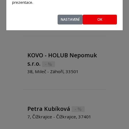
prezentace.
- %
Západní 1/75, Prostějov - Krasice,
79604
NASTAVENÍ
OK
KOVO - HOLUB Nepomuk
s.r.o.
- %
38, Mileč - Záhoří, 33501
Petra Kubíková
- %
7, Čížkrajice - Čížkrajice, 37401