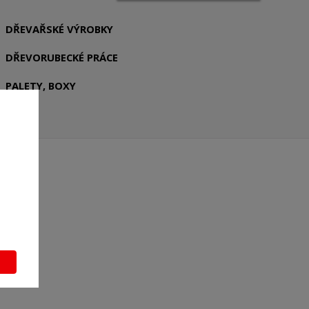
DŘEVAŘSKÉ VÝROBKY
DŘEVORUBECKÉ PRÁCE
PALETY, BOXY