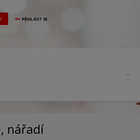
U
PŘIHLÁSIT SE
, nářadí