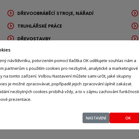
DŘEVOOBRÁBĚCÍ STROJE, NÁŘADÍ
TRUHLÁŘSKÉ PRÁCE
DŘEVOSTAVBY
okies
ený návštěvníku, potvrzením pomocí tlačítka OK udělujete souhlas nám a
im partnerům s použitím cookies pro nezbytné, analytické a marketingové
ly na tomto zařízení. Volbou Nastavení můžete sami určit, jaké skupiny
kies je možné zpracovávat, popřípadě jejich zpracování úplně zakázat.
.o.
- %
ádání nezbytných cookies probíhá vždy, a to v zájmu zachování funkčnosti
76001
ové prezentace.
NASTAVENÍ
OK