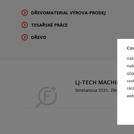
DŘEVOMATERIAL VÝROVA-PRODEJ
TESAŘSKÉ PRÁCE
DŘEVO
Co
Váž
naš
úče
coo
LJ-TECH MACHINES s.r
Ukl
Smetanova 5531, Zlín - Zlín, 
web