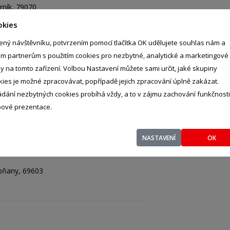
orník, 79070
okies
ený návštěvníku, potvrzením pomocí tlačítka OK udělujete souhlas nám a
im partnerům s použitím cookies pro nezbytné, analytické a marketingové
ly na tomto zařízení. Volbou Nastavení můžete sami určit, jaké skupiny
kies je možné zpracovávat, popřípadě jejich zpracování úplně zakázat.
- Jirkov, 43111
ádání nezbytných cookies probíhá vždy, a to v zájmu zachování funkčnosti
ové prezentace.
NASTAVENÍ
OK
bňany, 69603