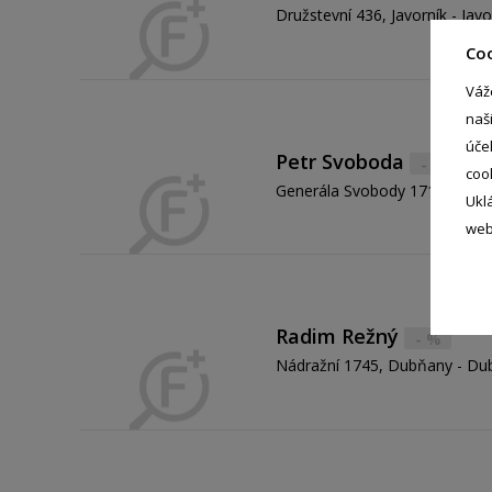
Družstevní 436, Javorník - Jav
Co
Váž
naš
úče
Petr Svoboda
- %
coo
Generála Svobody 1714, Jirkov 
Ukl
web
Radim Režný
- %
Nádražní 1745, Dubňany - Du