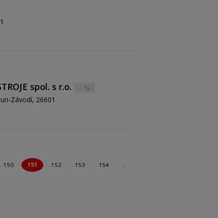
01
ROJE spol. s r.o.
- %
oun-Závodí, 26601
150
151
152
153
154
…