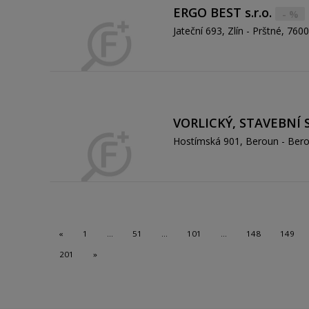
ERGO BEST s.r.o.
- %
Jateční 693, Zlín - Prštné, 760
VORLICKÝ, STAVEBNÍ ST
Hostímská 901, Beroun - Ber
«
1
…
51
…
101
…
148
149
201
»