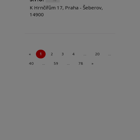
K Hrnčířům 17, Praha - Šeberov,
14900
«
1
2
3
4
…
20
…
40
…
59
…
78
»