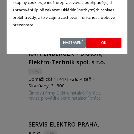
Elektro HC, s.r.o.
- %
skupiny cookies je možné zpracovávat, popřípadě jejich
Západní 318, Hovorčovice -
zpracování úplně zakázat. Ukládání nezbytných cookies
Hovorčovice, 25064
probíhá vždy, a to v zájmu zachování funkčnosti webové
prezentace.
NASTAVENÍ
OK
KAPPENBERGER + BRAUN,
Elektro-Technik spol. s r.o.
- %
Domažlická 1141/172a, Plzeň -
Skvrňany, 31800
Činnosti firmy Elektroinstalační práce,
revize provádí elektroinstalační práce
Elektroinstalační materiál - prodej
prodej elektrické rozvaděče
Průmyslová elektrická zařízení - výroba
výroba rozvaděče
SERVIS-ELEKTRO-PRAHA,
s.r.o.
- %