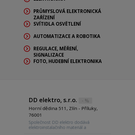
PRŮMYSLOVÁ ELEKTRONICKÁ
ZAŘÍZENÍ
SVÍTIDLA OSVĚTLENÍ
AUTOMATIZACE A ROBOTIKA
REGULACE, MĚŘENÍ,
SIGNALIZACE
FOTO, HUDEBNÍ ELEKTRONIKA
DD elektro, s.r.o.
- %
Horní dědina 511, Zlín - Příluky,
76001
Společnost DD elektro dodává
elektroinstalačního materiál a
rozvaděče na území České republiky.