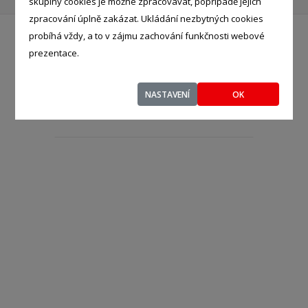
skupiny cookies je možné zpracovávat, popřípadě jejich
zpracování úplně zakázat. Ukládání nezbytných cookies
probíhá vždy, a to v zájmu zachování funkčnosti webové
prezentace.
MKZ STROJE s.r.o.
- %
U smaltovny 1381/26, Praha -
Holešovice, 17000
NASTAVENÍ
OK