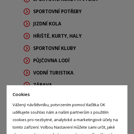
SPORTOVNÍ POTŘEBY
JIZDNÍ KOLA
HŘIŠTĚ, KURTY, HALY
SPORTOVNÍ KLUBY
PŮJČOVNA LODÍ
VODNÍ TURISTIKA
ZÁBAVA
Cookies
VOLNÝ ČAS
Vážený návštěvníku, potvrzením pomocí tlačítka OK
LODNÍ DOPRAVA
udělujete souhlas nám a našim partnerům s použitím
cookies pro nezbytné, analytické a marketingové účely na
PLAVBA LODÍ
tomto zařízení. Volbou Nastavení můžete sami určit, jaké