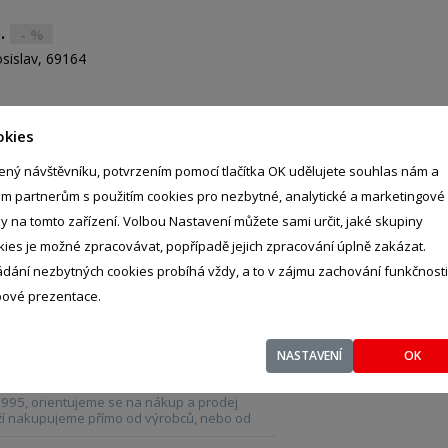
o.
- %
sislav, 69164
okies
ený návštěvníku, potvrzením pomocí tlačítka OK udělujete souhlas nám a
o.
- %
im partnerům s použitím cookies pro nezbytné, analytické a marketingové
dhoštěm, 75661
ly na tomto zařízení. Volbou Nastavení můžete sami určit, jaké skupiny
kies je možné zpracovávat, popřípadě jejich zpracování úplně zakázat.
ádání nezbytných cookies probíhá vždy, a to v zájmu zachování funkčnosti
ové prezentace.
PIDLA-PLZEŇ
- %
NASTAVENÍ
OK
Př, Plzeň, 301 65
1995, orientujeme se na nákup a prodej
boží nakupujeme přímo od výrobců, nebo od
erů. Poskytujeme i servisní poradenství v