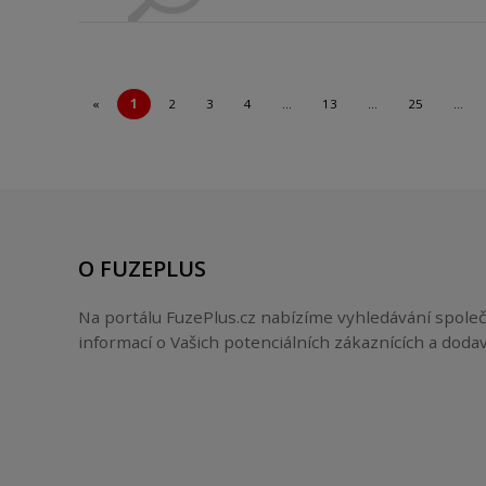
«
1
2
3
4
…
13
…
25
…
O FUZEPLUS
Na portálu FuzePlus.cz nabízíme vyhledávání společ
informací o Vašich potenciálních zákaznících a dodav