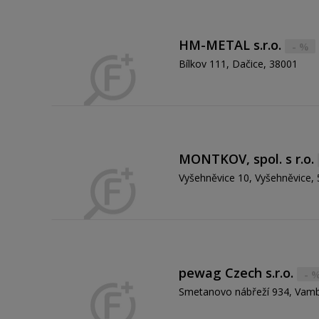
oblasti ložisek. Naším cílem je zaj
všech zákazníků.
HM-METAL s.r.o.
- %
Bílkov 111, Dačice, 38001
MONTKOV, spol. s r.o.
Vyšehněvice 10, Vyšehněvice,
pewag Czech s.r.o.
- 
Smetanovo nábřeží 934, Vamb