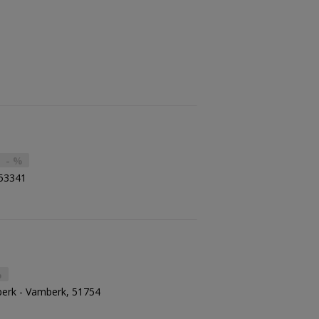
istit, co nejširší sortiment k uspokojení
- %
 53341
%
erk - Vamberk, 51754