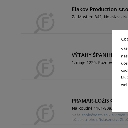
Elakov Production s.r.
Za Mostem 342, Nosislav - No
Co
Váž
VÝTAHY ŠPANIHEL s.r.
naš
1. máje 1220, Rožnov pod Ra
úče
coo
Ukl
web
PRAMAR-LOŽISKA, LE
Na Roudné 1161/80a, Severní 
Naše společnost vznikla v roce 
ložisek a jeho přislušenství. Z
zahraničních výrobců nebo partn