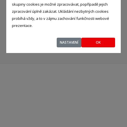
skupiny cookies je možné zpracovávat, popřípadě jejich
DRTÍCÍ STROJE
zpracování úplně zakázat. Ukládání nezbytných cookies
probíhá vždy, a to v zájmu zachování funkčnosti webové
KOVOŠROT
prezentace.
OCEL, OCELOVÉ VÝROBKY
NASTAVENÍ
OK
KOVOVÝROBA