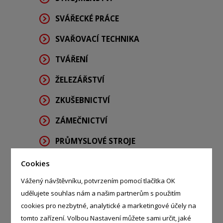
SVÁŘECKÉ PRÁCE
SVAŘOVACÍ TECHNIKA
TVÁŘENÍ
ŽELEZÁŘSTVÍ
ZKUŠEBNICTVÍ
ZÁMEČNICTVÍ
PRŮMYSLOVÉ STROJE
MAZIVA
Cookies
Vážený návštěvníku, potvrzením pomocí tlačítka OK
TURBÍNY
udělujete souhlas nám a našim partnerům s použitím
CHLADÍCÍ ZAŘÍZENÍ A STROJE
cookies pro nezbytné, analytické a marketingové účely na
tomto zařízení. Volbou Nastavení můžete sami určit, jaké
LISY A LISOVACÍ NÁSTROJE