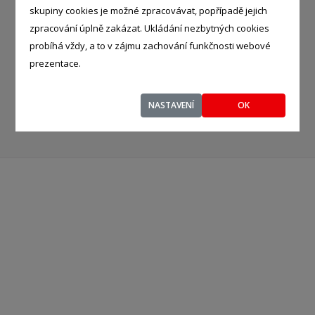
skupiny cookies je možné zpracovávat, popřípadě jejich
DRTÍCÍ STROJE
zpracování úplně zakázat. Ukládání nezbytných cookies
probíhá vždy, a to v zájmu zachování funkčnosti webové
KOVOŠROT
prezentace.
OCEL, OCELOVÉ VÝROBKY
NASTAVENÍ
OK
KOVOVÝROBA