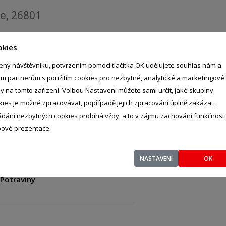
ce, 26801
okies
ený návštěvníku, potvrzením pomocí tlačítka OK udělujete souhlas nám a
im partnerům s použitím cookies pro nezbytné, analytické a marketingové
ly na tomto zařízení. Volbou Nastavení můžete sami určit, jaké skupiny
kies je možné zpracovávat, popřípadě jejich zpracování úplně zakázat.
ádání nezbytných cookies probíhá vždy, a to v zájmu zachování funkčnosti
ové prezentace.
NASTAVENÍ
OK
Potraviny