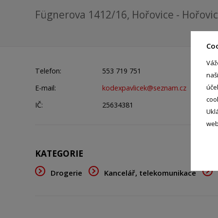
Fügnerova 1412/16, Hořovice - Hořovi
Co
Váž
Telefon:
553 719 751
naš
úče
E-mail:
kodexpavlicek@seznam.cz
coo
IČ:
25634381
Ukl
web
KATEGORIE
Drogerie
Kancelář, telekomunikace