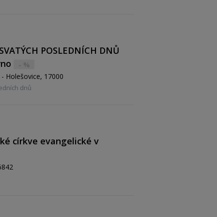
A SVATÝCH POSLEDNÍCH DNŮ
rno
- %
 - Holešovice, 17000
ledních dnů
ké církve evangelické v
6842