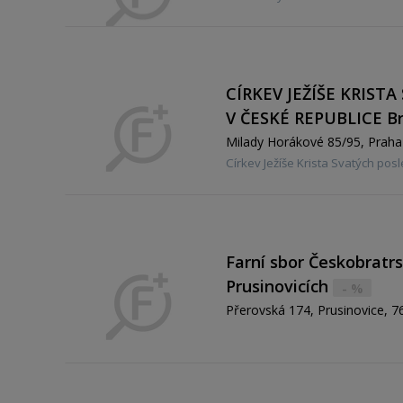
CÍRKEV JEŽÍŠE KRIST
V ČESKÉ REPUBLICE B
Milady Horákové 85/95, Praha
Církev Ježíše Krista Svatých pos
Farní sbor Českobratrs
Prusinovicích
- %
Přerovská 174, Prusinovice, 7