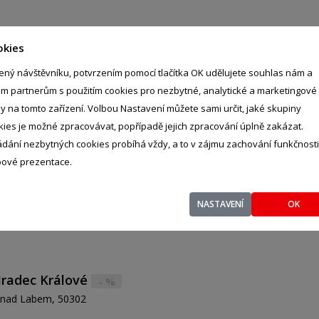
okies
KÉ V DĚČÍNĚ
- %
40502
ený návštěvníku, potvrzením pomocí tlačítka OK udělujete souhlas nám a
im partnerům s použitím cookies pro nezbytné, analytické a marketingové
ly na tomto zařízení. Volbou Nastavení můžete sami určit, jaké skupiny
kies je možné zpracovávat, popřípadě jejich zpracování úplně zakázat.
ádání nezbytných cookies probíhá vždy, a to v zájmu zachování funkčnosti
ové prezentace.
Brno
- %
denice, 62800
NASTAVENÍ
OK
radec Králové
- %
 nad Labem, 50302