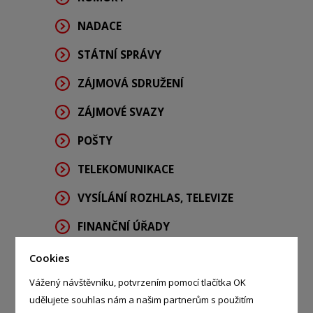
NADACE
STÁTNÍ SPRÁVY
ZÁJMOVÁ SDRUŽENÍ
ZÁJMOVÉ SVAZY
POŠTY
TELEKOMUNIKACE
VYSÍLÁNÍ ROZHLAS, TELEVIZE
FINANČNÍ ÚŘADY
CELNÍ ÚŘADY
Cookies
Vážený návštěvníku, potvrzením pomocí tlačítka OK
SOCIALNÍ ÚŘADY
udělujete souhlas nám a našim partnerům s použitím
ÚŘADY PRÁCE