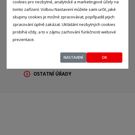
cookies pro nezbytné, analytické a marketingové účely na
tomto zařízení. Volbou Nastavení můžete sami určit, jaké
STATISTICKÉ ÚŘADY
skupiny cookies je možné zpracovávat, popřípadě jejich
ŽIVNOSTENSKÉ ÚŘADY
zpracování úplně zakázat. Ukládání nezbytných cookies
probíhá vždy, a to v zájmu zachování funkčnosti webové
INSPEKCE
prezentace.
ÚŘEDNÍ ORGÁNY
NASTAVENÍ
OK
KATASTRÁLNÍ ÚŘADY
OSTATNÍ ÚŘADY