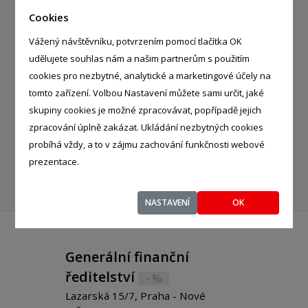
Cookies
STATISTICKÉ ÚŘADY
Vážený návštěvníku, potvrzením pomocí tlačítka OK
ŽIVNOSTENSKÉ ÚŘADY
udělujete souhlas nám a našim partnerům s použitím
cookies pro nezbytné, analytické a marketingové účely na
INSPEKCE
tomto zařízení. Volbou Nastavení můžete sami určit, jaké
skupiny cookies je možné zpracovávat, popřípadě jejich
ÚŘEDNÍ ORGÁNY
zpracování úplně zakázat. Ukládání nezbytných cookies
KATASTRÁLNÍ ÚŘADY
probíhá vždy, a to v zájmu zachování funkčnosti webové
prezentace.
OSTATNÍ ÚŘADY
NASTAVENÍ
OK
Generální finanční
ředitelství
- %
Lazarská 15/7, Praha - Nové