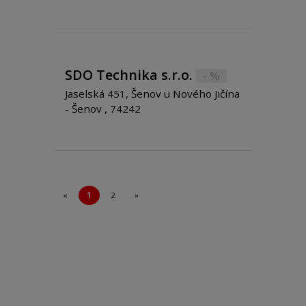
SDO Technika s.r.o.
- %
Jaselská 451, Šenov u Nového Jičína
- Šenov , 74242
«
1
2
»