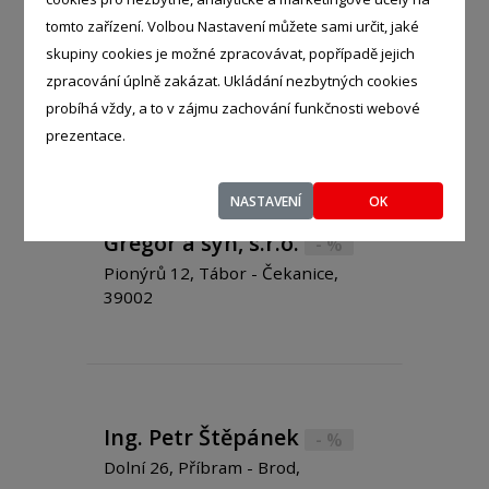
SYCHROV a 10 000 věcí pro
tomto zařízení. Volbou Nastavení můžete sami určit, jaké
domácnost TURNOV s.r.o.
skupiny cookies je možné zpracovávat, popřípadě jejich
- %
zpracování úplně zakázat. Ukládání nezbytných cookies
25, Habartice - Háj, 46373
probíhá vždy, a to v zájmu zachování funkčnosti webové
prezentace.
NASTAVENÍ
OK
Gregor a syn, s.r.o.
- %
Pionýrů 12, Tábor - Čekanice,
39002
Ing. Petr Štěpánek
- %
Dolní 26, Příbram - Brod,