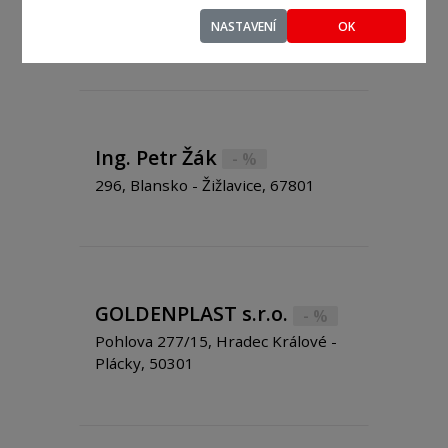
Pionýrů 12, Tábor - Čekanice,
NASTAVENÍ
OK
39002
Ing. Petr Žák
- %
296, Blansko - Žižlavice, 67801
GOLDENPLAST s.r.o.
- %
Pohlova 277/15, Hradec Králové -
Plácky, 50301