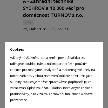
A - Zahradní technika
SYCHROV a 10 000 věcí pro
domácnost TURNOV s.r.o.
- %
25, Habartice - Háj, 46373
Cookies
Vážený návštěvníku, potvrzením pomocí tlačítka OK
BOTANIKA s.r.o.
- %
udělujete souhlas nám a našim partnerům s použitím
Slezská 2000, Frýdek-Místek -
cookies pro nezbytné, analytické a marketingové účely na
Frýdek, 73801
tomto zařízení. Volbou Nastavení můžete sami určit, jaké
skupiny cookies je možné zpracovávat, popřípadě jejich
zpracování úplně zakázat. Ukládání nezbytných cookies
probíhá vždy, a to v zájmu zachování funkčnosti webové
prezentace.
Gregor a syn, s.r.o.
- %